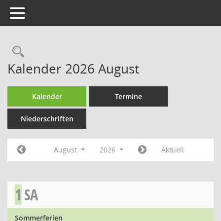
Toggle navigation
Rechercheauswahl
Kalender 2026 August
Kalender
Termine
Niederschriften
August
2026
Aktuell
1
SA
Sommerferien