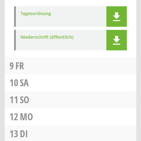
Tagesordnung
Niederschrift (öffentlich)
9
FR
10
SA
11
SO
12
MO
13
DI