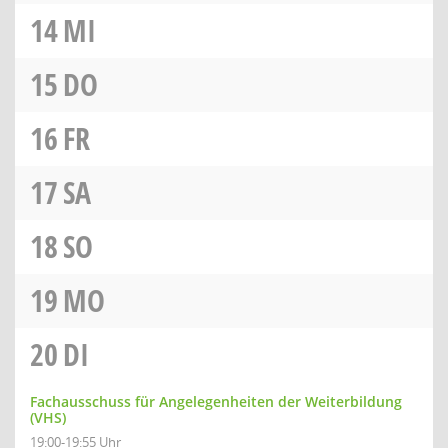
14
MI
15
DO
16
FR
17
SA
18
SO
19
MO
20
DI
Fachausschuss für Angelegenheiten der Weiterbildung
(VHS)
19:00-19:55 Uhr