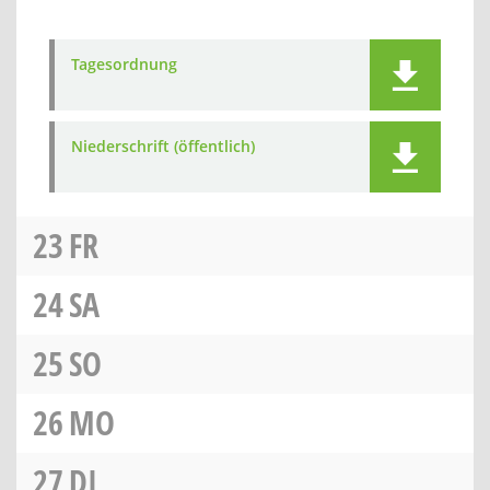
Tagesordnung
Niederschrift (öffentlich)
23
FR
24
SA
25
SO
26
MO
27
DI