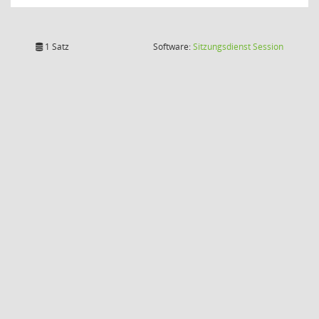
(Wird in
1 Satz
Software:
Sitzungsdienst
Session