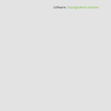
(Wird in
Software:
Sitzungsdienst
Session