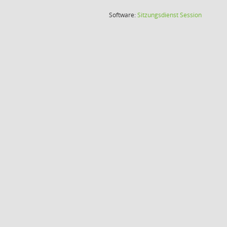
(Wird in
Software:
Sitzungsdienst
Session