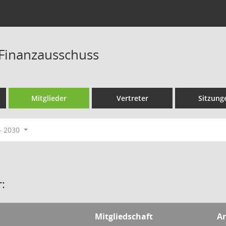
Finanzausschuss
Mitglieder
Vertreter
Sitzung
- 2030
:
Mitgliedschaft
Ar