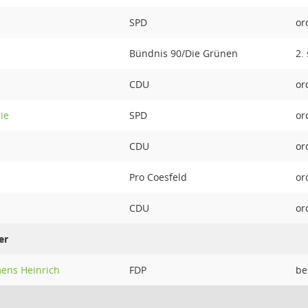
SPD
or
Bündnis 90/Die Grünen
2.
CDU
or
ie
SPD
or
CDU
or
Pro Coesfeld
or
CDU
or
er
mens Heinrich
FDP
be