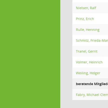
Nielsen, Ralf
Prinz, Erich
Rulle, Henning
Schmitz, Frieda-Mar
Tranel, Gerrit
Volmer, Heinrich
Weiling, Holger
beratende Mitglied
Fabry, Michael Cle