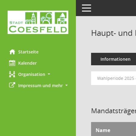
Toggle navigation
Haupt- und 
Startseite
Informationen
Kalender
Organisation
Wahlperiode 2025 
Impressum und mehr
Mandatsträger
Name