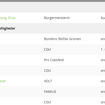
rg, Eliza
Bürgermeisterin
Au
itglieder
Bündnis 90/Die Grünen
or
CDU
1.
Pro Coesfeld
or
CDU
or
tian
VOLT
or
FAMILIE
or
CDU
or