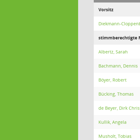
Vorsitz
Diekmann-Cloppenbu
stimmberechtigte M
Albertz, Sarah
Bachmann, Dennis
Böyer, Robert
Bücking, Thomas
de Beyer, Dirk Chris
Kullik, Angela
Musholt, Tobias