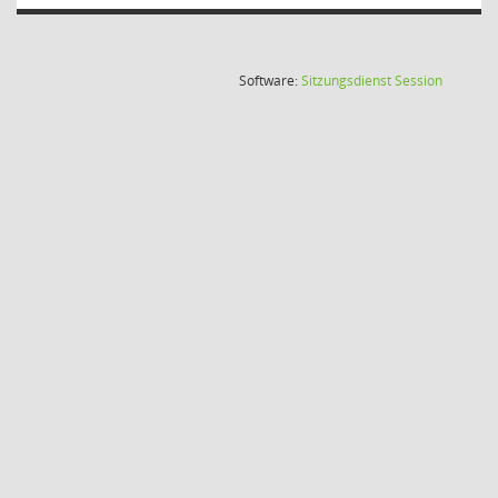
(Wird in
Software:
Sitzungsdienst
Session