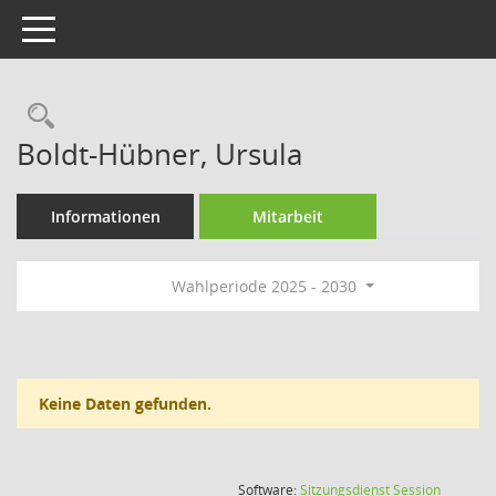
Toggle navigation
Rechercheauswahl
Boldt-Hübner, Ursula
Informationen
Mitarbeit
Wahlperiode 2025 - 2030
Keine Daten gefunden.
(Wird in
Software:
Sitzungsdienst
Session